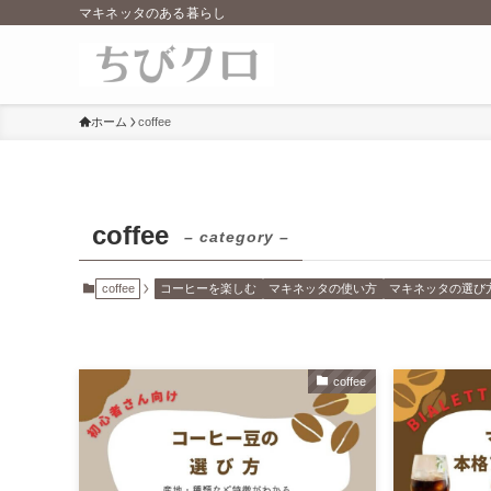
マキネッタのある暮らし
ホーム
coffee
coffee
– category –
coffee
コーヒーを楽しむ
マキネッタの使い方
マキネッタの選び
coffee