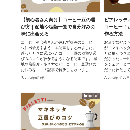
【初心者さん向け】コーヒー豆の選
ビアレッテ
び方｜産地や種類一覧で自分好みの
コーヒー！
味に出会える
作る方法
コーヒー初心者さんが迷わず好みのコーヒー
お店で飲むよ
豆に出会えるよう、本記事をまとめました。
が、マキネッタ
迷ったときに選ぶべきコーヒー豆の種類や選
とに気がつきま
び方のコツがわかるようになる記事です。 産
ださったコー
地や焙煎度・挽き方など、コーヒー豆選びの
をシェアします
お悩みを、この記事で解決しちゃいまし...
だったわたしで
2023年9月9日
2023年7月27日
coffee