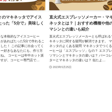
ィのマキネッタでアイス
直火式エスプレッソメーカー・マ
たった「5分で」美味しく
ネッタとは？｜おすすめ機種や他
マシンとの違いも紹介
うな本格的なアイスコーヒー
直火式エスプレッソメーカーとも呼ばれる
があればたった5分で作れるこ
キネッタに関する疑問が解消できます。 
した！ この記事に出会ってく
ネッタのよくある疑問 マキネッタでつく
ヒー好きなあなたにも、作り方
ーヒーは「エスプレッソ」なの？ エスプ
ね。 コーヒーは年中ホット派
ソマシンとマキネッタの違いは？ パーコ
すが、コーヒー専門店で...
ターとマキネッタの違いは？ 似たよ...
2023年5月25日