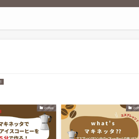
方
coffee
cof