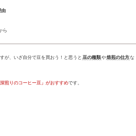
理由
から
すが、いざ自分で豆を買おう！と思うと
豆の種類
や
焙煎の仕方
な
深煎りのコーヒー豆」がおすすめ
です。