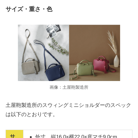
サイズ・重さ・色
画像：土屋鞄製造所
土屋鞄製造所のスウィングミニショルダーのスペック
は以下のとおりです。
サ
外寸
縦16.0×横22.0×底マチ9.0cm