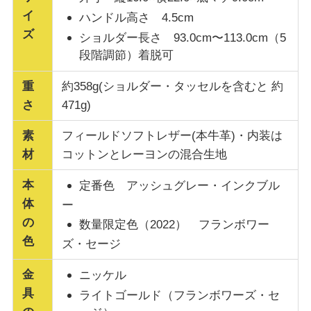
イ
ハンドル高さ 4.5cm
ズ
ショルダー長さ 93.0cm〜113.0cm（5
段階調節）着脱可
重
約358g(ショルダー・タッセルを含むと 約
さ
471g)
素
フィールドソフトレザー(本牛革)・内装は
材
コットンとレーヨンの混合生地
本
定番色
アッシュグレー・インクブル
体
ー
の
数量限定色（2022）
フランボワー
色
ズ・セージ
金
ニッケル
具
ライトゴールド（フランボワーズ・セ