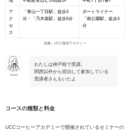
地
不動産青山ビル西館1F
中町7丁目7番7
ア
「青山一丁目駅」徒歩3
ポートライナー
ク
分・「乃木坂駅」徒歩5分
「南公園駅」徒歩3
セ
分
ス
画像：UCC珈琲アカデミー
わたしは神戸校で受講。
関西以外から宿泊して参加している
fuwari
受講者さんもいたよ
コースの種類と料金
UCCコーヒーアカデミーで開催されているセミナーの