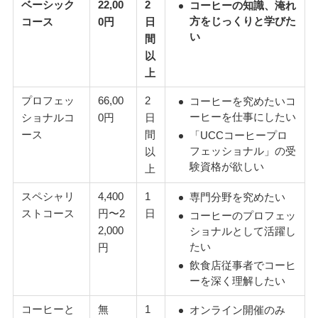
ベーシック
22,00
2
コーヒーの知識、淹れ
方をじっくりと学びた
コース
0円
日
い
間
以
上
プロフェッ
66,00
2
コーヒーを究めたいコ
ーヒーを仕事にしたい
ショナルコ
0円
日
ース
間
「UCCコーヒープロ
フェッショナル」の受
以
験資格が欲しい
上
スペシャリ
4,400
1
専門分野を究めたい
ストコース
円〜2
日
コーヒーのプロフェッ
2,000
ショナルとして活躍し
たい
円
飲食店従事者でコーヒ
ーを深く理解したい
コーヒーと
無
1
オンライン開催のみ