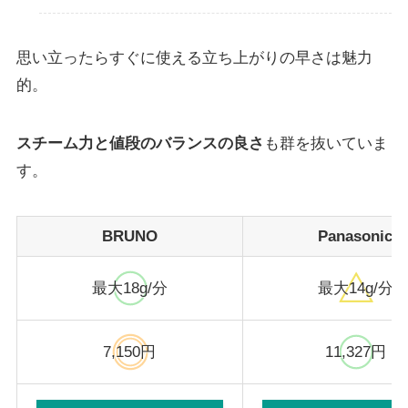
思い立ったらすぐに使える立ち上がりの早さは魅力
的。
スチーム力と値段のバランスの良さ
も群を抜いていま
す。
BRUNO
Panasonic
最大18g/分
最大14g/分
7,150円
11,327円