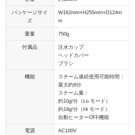
パッケージサイ
W162mm×H255mm×D124m
ズ
m
重量
750g
付属品
注水カップ
ヘッドカバー
ブラシ
機能
スチーム連続使用可能時間：
最大約8分
スチーム量：
約10g/分（Lo モード）
約18g/分（Hi モード）
自動ヒーターOFF機能
電源
AC100V